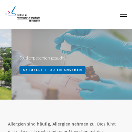
Skip
Men
to
main
content
Studienpatienten gesucht
AKTUELLE STUDIEN ANSEHEN
Allergien sind häufig, Allergien nehmen zu.
Dies führt
dazu, dass sich mehr und mehr Menschen mit der